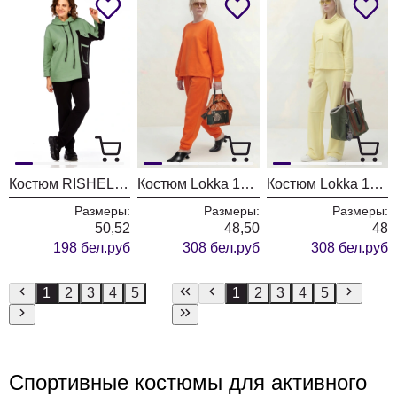
Костюм RISHELIE 999 зеленый + черный
Костюм Lokka 1870В
Костюм Lokka 1869
Размеры:
Размеры:
Размеры:
50,52
48,50
48
198 бел.руб
308 бел.руб
308 бел.руб
1
2
3
4
5
1
2
3
4
5
Спортивные костюмы для активного