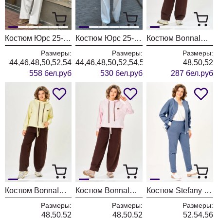
Костюм Юрс 25-556-1 молочный
Костюм Юрс 25-563-1 молочный
Костюм BonnaImage 1062/1 голубой
Размеры:
Размеры:
Размеры:
44,46,48,50,52,54
44,46,48,50,52,54,56
48,50,52
558 бел.руб
530 бел.руб
287 бел.руб
Костюм BonnaImage 1062/1 желтый
Костюм BonnaImage 1062/1 розовый
Костюм Stefany 2066-1 индиго
Размеры:
Размеры:
Размеры:
48,50,52
48,50,52
52,54,56