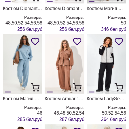
Костюм Diomant 2156 капучино
Костюм Diomant 2156 сливочное масло
Костюм Магия Моды 2687 розовый
Размеры:
Размеры:
Размеры:
48,50,52,54,56,58
48,50,52,54,56,58
50
256 бел.руб
256 бел.руб
346 бел.руб
Костюм Магия Моды 2684 голубой
Костюм Amuar 1116
Костюм LadySecret 25227
Размеры:
Размеры:
Размеры:
46
46,48,50,52,54
50,52,54,56
285 бел.руб
287 бел.руб
264 бел.руб