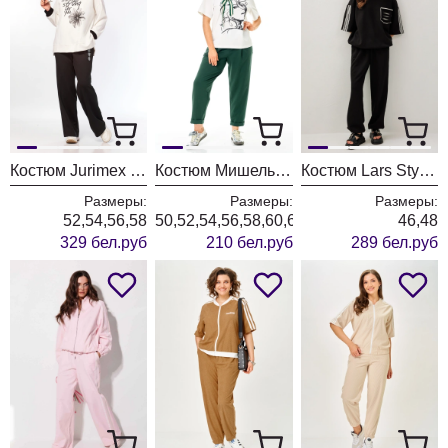
Костюм Jurimex West 3535
Костюм Мишель Шик 1458 темный изумруд+ белый
Костюм Lars Style 1238-1 черный+молочный
Размеры:
Размеры:
Размеры:
52,54,56,58
50,52,54,56,58,60,62,64
46,48
329 бел.руб
210 бел.руб
289 бел.руб