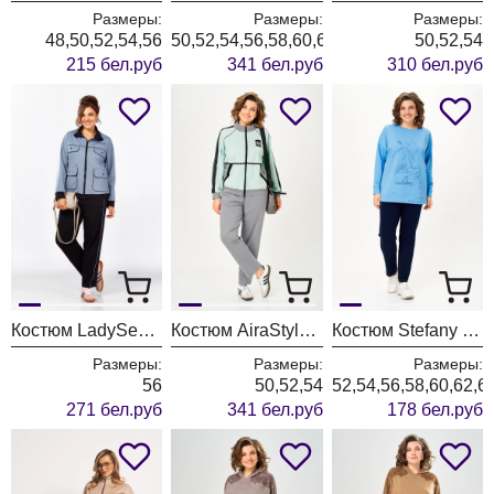
Размеры:
Размеры:
Размеры:
48,50,52,54,56
50,52,54,56,58,60,62
50,52,54
215 бел.руб
341 бел.руб
310 бел.руб
Костюм LadySecret 2981-1 голубой-черный
Костюм AiraStyle 24241А мята
Костюм Stefany 2061-3
Размеры:
Размеры:
Размеры:
56
50,52,54
52,54,56,58,60,62,6
271 бел.руб
341 бел.руб
178 бел.руб