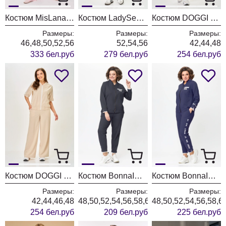
Костюм MisLana 1326 розовый
Костюм LadySecret 26237 карамель
Костюм DOGGI 26257 бежевый
Размеры:
Размеры:
Размеры:
46,48,50,52,56
52,54,56
42,44,48
333 бел.руб
279 бел.руб
254 бел.руб
Костюм DOGGI 26256 бежевый
Костюм BonnaImage 889-1/2 темно-серый
Костюм BonnaImage 889/8 синий (индиго)
Размеры:
Размеры:
Размеры:
42,44,46,48
48,50,52,54,56,58,60,62,64
48,50,52,54,56,58,6
254 бел.руб
209 бел.руб
225 бел.руб