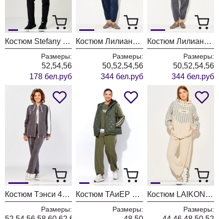
Костюм Stefany 2066-2 бело-черный
Костюм Лилиана 1563 индиго
Костюм Лилиана 1563 графит
Размеры:
Размеры:
Размеры:
52,54,56
50,52,54,56
50,52,54,56
178 бел.руб
344 бел.руб
344 бел.руб
Костюм Тэнси 415 серый + молоко
Костюм ТАиЕР 1458 хаки
Костюм LAIKONY L-574 экрю
Размеры:
Размеры:
Размеры:
52,54,56,58,60,62,64
48,50
44,46,48,50,52