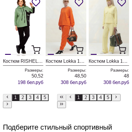
Костюм RISHELIE 999 зеленый + черный
Костюм Lokka 1870В
Костюм Lokka 1869
Размеры:
Размеры:
Размеры:
50,52
48,50
48
198 бел.руб
308 бел.руб
308 бел.руб
1
2
3
4
5
1
2
3
4
5
Подберите стильный спортивный