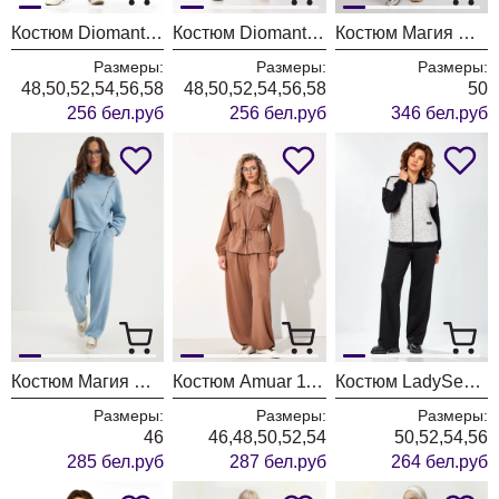
Костюм Diomant 2156 капучино
Костюм Diomant 2156 сливочное масло
Костюм Магия Моды 2687 розовый
Размеры:
Размеры:
Размеры:
48,50,52,54,56,58
48,50,52,54,56,58
50
256 бел.руб
256 бел.руб
346 бел.руб
Костюм Магия Моды 2684 голубой
Костюм Amuar 1116
Костюм LadySecret 25227
Размеры:
Размеры:
Размеры:
46
46,48,50,52,54
50,52,54,56
285 бел.руб
287 бел.руб
264 бел.руб