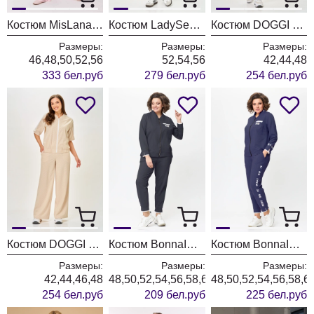
Костюм MisLana 1326 розовый
Костюм LadySecret 26237 карамель
Костюм DOGGI 26257 бежевый
Размеры:
Размеры:
Размеры:
46,48,50,52,56
52,54,56
42,44,48
333 бел.руб
279 бел.руб
254 бел.руб
Костюм DOGGI 26256 бежевый
Костюм BonnaImage 889-1/2 темно-серый
Костюм BonnaImage 889/8 синий (индиго)
Размеры:
Размеры:
Размеры:
42,44,46,48
48,50,52,54,56,58,60,62,64
48,50,52,54,56,58,6
254 бел.руб
209 бел.руб
225 бел.руб