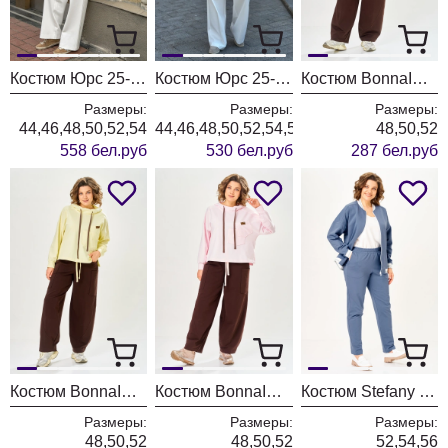
Костюм Юрс 25-556-1 молочный
Костюм Юрс 25-563-1 молочный
Костюм BonnaImage 1062/1 голубой
Размеры:
Размеры:
Размеры:
44,46,48,50,52,54
44,46,48,50,52,54,56
48,50,52
558 бел.руб
530 бел.руб
287 бел.руб
Костюм BonnaImage 1062/1 желтый
Костюм BonnaImage 1062/1 розовый
Костюм Stefany 2066-1 индиго
Размеры:
Размеры:
Размеры:
48,50,52
48,50,52
52,54,56