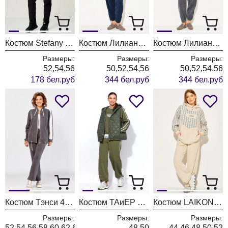
Костюм Stefany 2066-2 бело-черный
Костюм Лилиана 1563 индиго
Костюм Лилиана 1563 графит
Размеры:
Размеры:
Размеры:
52,54,56
50,52,54,56
50,52,54,56
178 бел.руб
344 бел.руб
344 бел.руб
Костюм Тэнси 415 серый + молоко
Костюм ТАиЕР 1458 хаки
Костюм LAIKONY L-574 экрю
Размеры:
Размеры:
Размеры:
52,54,56,58,60,62,64
48,50
44,46,48,50,52