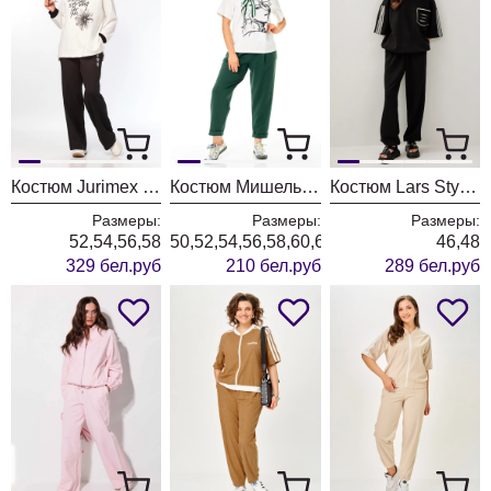
Костюм Jurimex West 3535
Костюм Мишель Шик 1458 темный изумруд+ белый
Костюм Lars Style 1238-1 черный+молочный
Размеры:
Размеры:
Размеры:
52,54,56,58
50,52,54,56,58,60,62,64
46,48
329 бел.руб
210 бел.руб
289 бел.руб