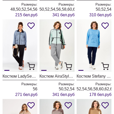
Размеры:
Размеры:
Размеры:
48,50,52,54,56
50,52,54,56,58,60,62
50,52,54
215 бел.руб
341 бел.руб
310 бел.руб
Костюм LadySecret 2981-1 голубой-черный
Костюм AiraStyle 24241А мята
Костюм Stefany 2061-3
Размеры:
Размеры:
Размеры:
56
50,52,54
52,54,56,58,60,62,6
271 бел.руб
341 бел.руб
178 бел.руб