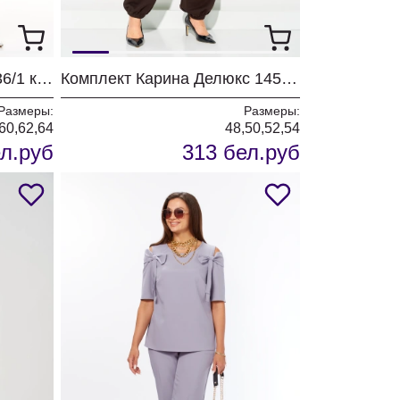
Костюм Мишель Шик 1436/1 королевский пурпур
Комплект Карина Делюкс 1458 коричневый
Размеры:
Размеры:
,60,62,64
48,50,52,54
л.руб
313 бел.руб