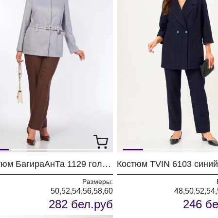
Костюм БагираАнТа 1129 голубой + шоколад
Размеры:
50,52,54,56,58,60
48,50,52,54,
282 бел.руб
246 бе