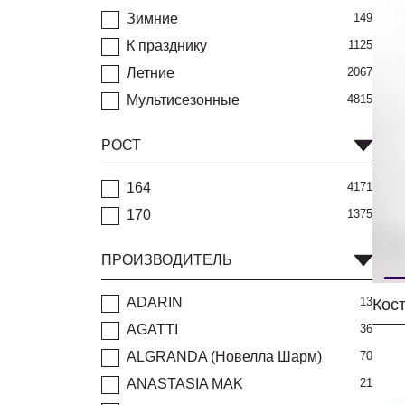
Зимние
149
К празднику
1125
Летние
2067
Мультисезонные
4815
РОСТ
164
4171
170
1375
ПРОИЗВОДИТЕЛЬ
ADARIN
13
AGATTI
36
ALGRANDA (Новелла Шарм)
70
ANASTASIA MAK
21