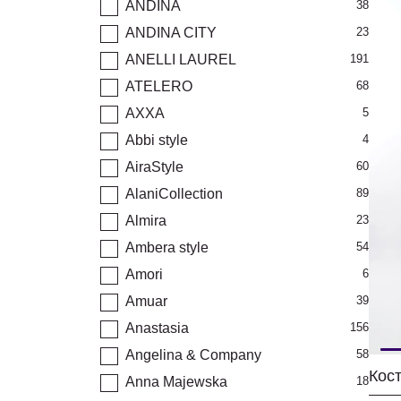
ANDINA
38
ANDINA CITY
23
ANELLI LAUREL
191
ATELERO
68
AXXA
5
Abbi style
4
AiraStyle
60
AlaniCollection
89
Almira
23
Ambera style
54
Amori
6
Amuar
39
Anastasia
156
Angelina & Company
58
Anna Majewska
18