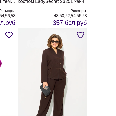
Костюм LadySecret 26251 темный графит
Костюм LadySecret 26251 хаки
Размеры:
Размеры:
54,56,58
48,50,52,54,56,58
л.руб
357 бел.руб