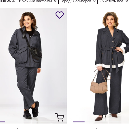
выбор:
Брючные костюмы
Город: Солигорск
Очистить все