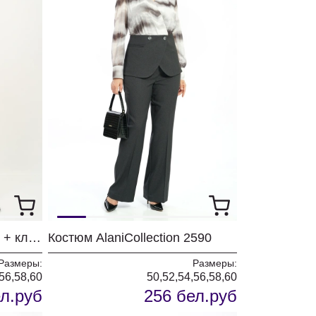
Костюм TVIN 6103 синий + клетка
Костюм AlaniCollection 2590
Размеры:
Размеры:
56,58,60
50,52,54,56,58,60
л.руб
256 бел.руб