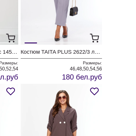
Комплект Карина Делюкс 1451 антрацит
Костюм TAITA PLUS 2622/3 лаванда
Размеры:
Размеры:
50,52,54
46,48,50,54,56
л.руб
180 бел.руб