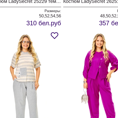
Костюм LadySecret 25229 темный графит
Размеры:
50,52,54,56
48,50,52,
310 бел.руб
357 бе