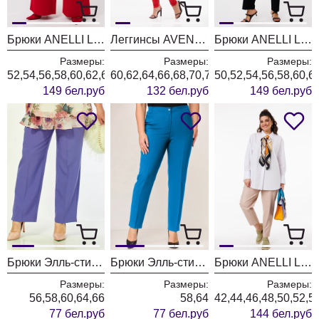
Брюки ANELLI LAUREL 1702 гибискус
Леггинсы AVENUE 0207
Брюки ANELLI LAUREL 1540 нуар
Размеры:
Размеры:
Размеры:
52,54,56,58,60,62,64
60,62,64,66,68,70,72
50,52,54,56,58,60,6
149 бел.руб
132 бел.руб
149 бел.руб
Брюки Элль-стиль 2002-7 лаванда
Брюки Элль-стиль 2002-14
Брюки ANELLI LAUREL 1255 сфинкс
Размеры:
Размеры:
Размеры:
56,58,60,64,66
58,64
42,44,46,48,50,52,5
77 бел.руб
77 бел.руб
144 бел.руб