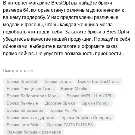
В интернет-магазине BrestOpt вы найдёте брюки
размера 64, которые станут отличным дополнением к
вашему гардеробу. У нас представлены различные
модели и фасоны, чтобы каждая женщина могла
подобрать что-то для себя. Закажите брюки в BrestOpt и
убедитесь в качестве нашей продукции. Порадуйте себя
обновками, выберите в каталоге и оформите заказ
прямо сейчас. Не упустите возможность приобрести
качественную одежду по доступным ценам. Добавьте
понравившиеся модели в корзину и наслаждайтесь
Смотрите также:
комфортом и стилем.
Брюки BrestOpt
Брюки Liliana
Брюки БелЭльСтиль
Брюки Плащевая Ткань
Брюки Mirolia
Брюки Лаборатория Моды
Брюки ANELLI LAUREL
Брюки Льняные
Дорогие брюки
Брюки Romgil
Брюки 62 размера
Брюки Pur Pur
Брюки розовые дорогие
Брюки Angelina Company
Брюки Lars Style
Одежда TAITA PLUS 58
Одежда больших размеров