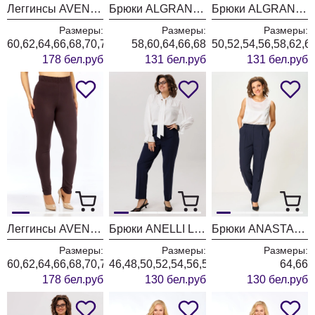
Леггинсы AVENUE 0206-2
Брюки ALGRANDA (Новелла Шарм) 4114-9-3
Брюки ALGRANDA (Новелла Шарм) 4114-9
Размеры:
Размеры:
Размеры:
60,62,64,66,68,70,72
58,60,64,66,68
50,52,54,56,58,62,6
178 бел.руб
131 бел.руб
131 бел.руб
Леггинсы AVENUE 0206-1 коричневый
Брюки ANELLI LAUREL 1718 глубина океана
Брюки ANASTASIA MAK 1270-4 синий
Размеры:
Размеры:
Размеры:
60,62,64,66,68,70,72
46,48,50,52,54,56,58,60,62,64
64,66
178 бел.руб
130 бел.руб
130 бел.руб