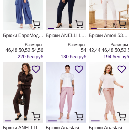
Брюки ЕвроМода 731 синий
Брюки ANELLI LAUREL 1718 глубина океана
Брюки Amori 5312 молоко
Размеры:
Размеры:
Размеры:
46,48,50,52,54,56
54
42,44,46,48,50,52,5
220 бел.руб
130 бел.руб
194 бел.руб
Брюки ANELLI LAUREL 1853 горячий шоколад
Брюки Anastasia 979-3 холодный розовый
Брюки Anastasia 979-3 пыльная роза