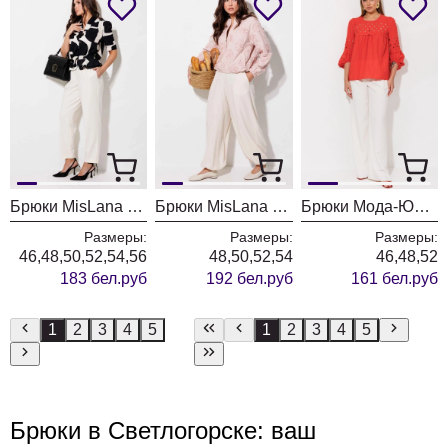
Брюки MisLana 999бр молочный
Брюки MisLana 1311бр молочный
Брюки Мода-Юрс 2908BR молочный
Размеры:
Размеры:
Размеры:
46,48,50,52,54,56
48,50,52,54
46,48,52
183 бел.руб
192 бел.руб
161 бел.руб
1
2
3
4
5
1
2
3
4
5
Брюки в Светлогорске: ваш