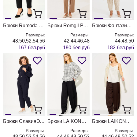
Брюки Rumoda 2289 черные
Брюки Romgil РТ0202-ВИ5 бежевый
Брюки Фантазия Мод 5534-1
Размеры:
Размеры:
Размеры:
48,50,52,54,56
42,44,46,48
44,48,50
167 бел.руб
180 бел.руб
182 бел.руб
Брюки СлавияЭлит 572 синий
Брюки LAIKONY L-974-2 черный
Брюки LAIKONY L-974-2 коричневый
Размеры:
Размеры:
Размеры:
48,50,52,54,56
44,46,48,50,52
44,46,48,50,52