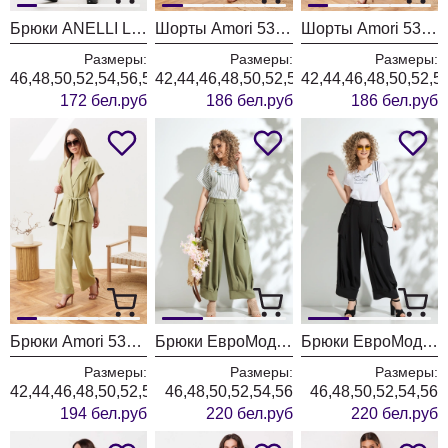
Брюки ANELLI LAUREL 1853 нежно серенький
Шорты Amori 5311 хакки
Шорты Amori 5310 голубой
Размеры:
Размеры:
Размеры:
46,48,50,52,54,56,58,60,62
42,44,46,48,50,52,54,56
42,44,46,48,50,52,5
172 бел.руб
186 бел.руб
186 бел.руб
Брюки Amori 5309 оливка
Брюки ЕвроМода 731 хаки
Брюки ЕвроМода 731 черный
Размеры:
Размеры:
Размеры:
42,44,46,48,50,52,54,56
46,48,50,52,54,56
46,48,50,52,54,56
194 бел.руб
220 бел.руб
220 бел.руб