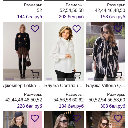
Размеры:
Размеры:
Размеры:
52
52,54,56,58
42,44,46,48,50
144 бел.руб
203 бел.руб
153 бел.руб
Джемпер Lokka 1971
Блузка Светлана-Стиль 1734 молочный однотон
Блузка Vittoria Queen 31243 черный+бежевый
Размеры:
Размеры:
Размеры:
42,44,46,48,50,52
54,56,58,60,62
50,52,54,56,58,60
228 бел.руб
184 бел.руб
303 бел.руб