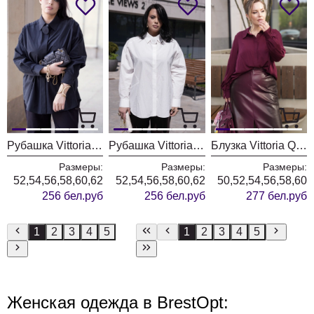
Рубашка Vittoria Queen 30273/1 черная
Рубашка Vittoria Queen 30273 молочный
Блузка Vittoria Queen 30103/3 бургунди
Размеры:
Размеры:
Размеры:
52,54,56,58,60,62
52,54,56,58,60,62
50,52,54,56,58,60
256 бел.руб
256 бел.руб
277 бел.руб
1
2
3
4
5
1
2
3
4
5
Женская одежда в BrestOpt: