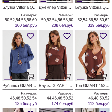
Блузка Vittoria Queen 31123 лимонный
Джемпер Vittoria Queen 30923/1 бордо
Блузка Vittoria Queen 30423 голубой
Размеры:
Размеры:
Размеры:
50,52,54,56,58,60
50,52,54,56,58,60
52,54,56,58,60,62
300 бел.руб
208 бел.руб
339 бел.руб
Рубашка GIZART 15450 синий + клетка
Блузка GIZART 15434 капучино + принт цветы
Топ GIZART 15328 капучино + принт цветы
Размеры:
Размеры:
Размеры:
46,48,50,52,54
44,46,48,50,52
46,48,50,52
135 бел.руб
174 бел.руб
112 бел.руб