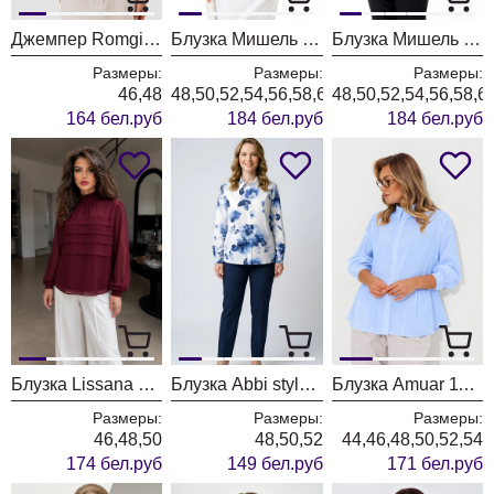
Джемпер Romgil РВ0435-ВИ5 ванильный
Блузка Мишель Шик 802 красный
Блузка Мишель Шик 802 синий
Размеры:
Размеры:
Размеры:
46,48
48,50,52,54,56,58,60,62
48,50,52,54,56,58,6
164 бел.руб
184 бел.руб
184 бел.руб
Блузка Lissana 5058 бургунди
Блузка Abbi style 4075 синяя акварель
Блузка Amuar 1134 голубой
Размеры:
Размеры:
Размеры:
46,48,50
48,50,52
44,46,48,50,52,54
174 бел.руб
149 бел.руб
171 бел.руб