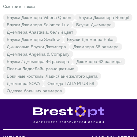
в BrestOpt!
Смотрите также:
Блузки Джемпера Vittoria Queen
Блузки Джемпера Romgil
Блузки Джемпера Solomea Lux
Блузки Джемпера
Джемпера Anastasia, белый цвет
Блузки Джемперы Swallow
Блузки Джемпера Erika
Джинсовые Блузки Джемпера
Джемпера 58 размера
Джемпера Angelina & Company
Блузки / Джемпера 46 размера
Джемпера 62 размера
Платья ЛадисЛайн разноцветные
Брючные костюмы ЛадисЛайн жёлтого цвета
Джемпера SOVA
Одежда TAITA PLUS 58
Одежда больших размеров