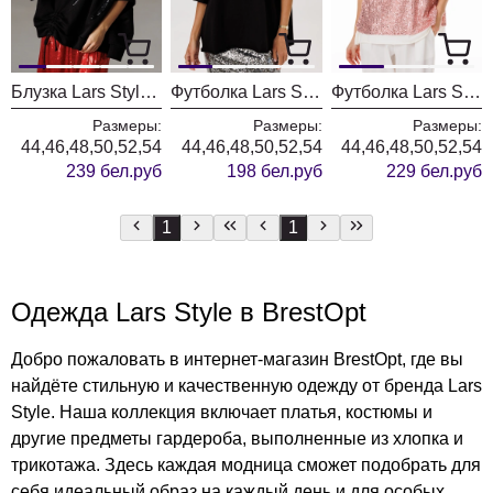
Блузка Lars Style 1187/1 черный
Футболка Lars Style 1123 черный
Футболка Lars Style 1055
Размеры:
Размеры:
Размеры:
44,46,48,50,52,54
44,46,48,50,52,54
44,46,48,50,52,54
239 бел.руб
198 бел.руб
229 бел.руб
1
1
Одежда Lars Style в BrestOpt
Добро пожаловать в интернет-магазин BrestOpt, где вы
найдёте стильную и качественную одежду от бренда Lars
Style. Наша коллекция включает платья, костюмы и
другие предметы гардероба, выполненные из хлопка и
трикотажа. Здесь каждая модница сможет подобрать для
себя идеальный образ на каждый день и для особых