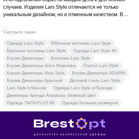
случаев. Изделия Lars Style отличаются не только
уникальным дизайном, но и отменным качеством. В
нашем магазине вы сможете оценить выгодные цены на
одежду Lars Style. Откройте для себя мир моды с
Смотрите также:
BrestOpt!
Одежда Lars Style
Юбочные костюмы Lars Style
Брючные костюмы Lars Style
Одежда Lars Style 44
Блузки Джемперы
Костюмы Lars Style
Блузки Джемперы Anna Majewska
Платья Lars Style
Блузки Джемпера Viola Style
Блузки Джемпера ADARIN
Блузки Джемперы Красный
Деловой стиль Lars Style
Lars Style в Минске
Одежда Lars Style в Полоцке
Джемперы бренда Anastasia, бежевый цвет
Одежда TAITA PLUS 58
Одежда больших размеров