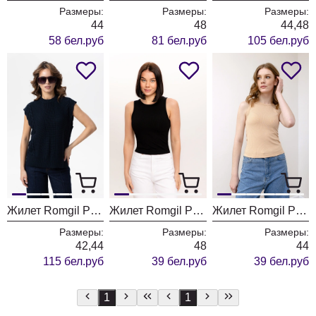
Размеры:
Размеры:
Размеры:
44
48
44,48
58 бел.руб
81 бел.руб
105 бел.руб
Жилет Romgil РВ0108-ШЕ5 темно-синий
Жилет Romgil РП0031-ВИ4 черный
Жилет Romgil РП0031-ВИ4 крем-брюле
Размеры:
Размеры:
Размеры:
42,44
48
44
115 бел.руб
39 бел.руб
39 бел.руб
1
1