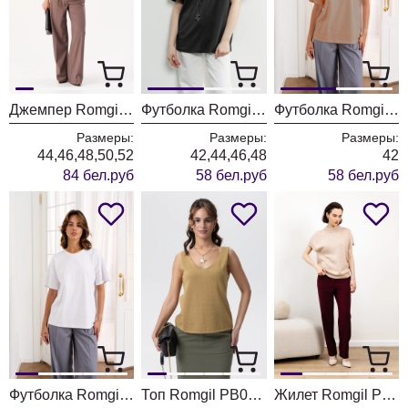
Джемпер Romgil РВ0177-ХМ2 крем-брюле + золото
Футболка Romgil РП0071-ХЛ2 черный
Футболка Romgil РП0071-ХЛ2 капучино
Размеры:
Размеры:
Размеры:
44,46,48,50,52
42,44,46,48
42
84 бел.руб
58 бел.руб
58 бел.руб
Футболка Romgil РП0071-ХЛ2 белый
Топ Romgil РВ0231-ХМ2 верблюжий + золото
Жилет Romgil РВ0096-ШЕ5 светлый опаловый