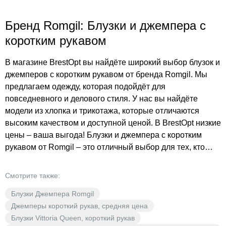
Бренд Romgil: Блузки и джемпера с
коротким рукавом
В магазине BrestOpt вы найдёте широкий выбор блузок и
джемперов с коротким рукавом от бренда Romgil. Мы
предлагаем одежду, которая подойдёт для
повседневного и делового стиля. У нас вы найдёте
модели из хлопка и трикотажа, которые отличаются
высоким качеством и доступной ценой. В BrestOpt низкие
цены – ваша выгода! Блузки и джемпера с коротким
рукавом от Romgil – это отличный выбор для тех, кто
ценит комфорт и стиль. Они идеально подойдут для
создания образов на каждый день, а также для деловых
Смотрите также:
встреч и мероприятий. В нашем интернет-магазине
Блузки Джемпера Romgil
BrestOpt вы сможете подобрать одежду, которая
Джемперы короткий рукав, средняя цена
подчеркнёт вашу индивидуальность и стиль. Выбирайте
Блузки Vittoria Queen, короткий рукав
блузки и джемпера с коротким рукавом от Romgil в