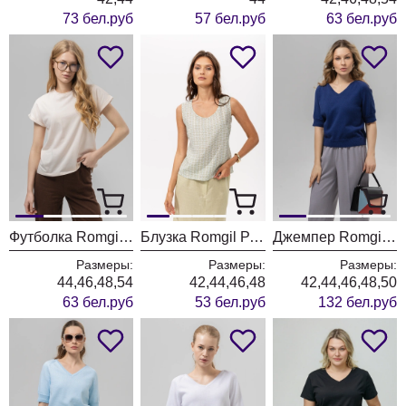
73 бел.руб
57 бел.руб
63 бел.руб
Футболка Romgil РП0146-ХЛ4 светло-опаловый
Блузка Romgil РТ0165-ВИ4 молочный+светлый хаки+нежно-голубой
Джемпер Romgil РВ0160-ХЛ4 Джинс
Размеры:
Размеры:
Размеры:
44,46,48,54
42,44,46,48
42,44,46,48,50
63 бел.руб
53 бел.руб
132 бел.руб