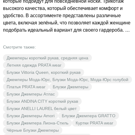
которые подойдут для повседневной носки. Трикотаж
высокого качества, который обеспечивает комфорт и
удобство. В ассортименте представлены различные
цвета, включая зелёный, что позволяет каждой женщине
подобрать идеальный вариант для своего гардероба. В
BrestOpt каждый найдёт что-то для себя по доступной
цене. Не упустите возможность обновить свой гардероб
Смотрите также:
с выгодой для себя!
Джемперы короткий рукав, средняя цена
Летняя одежда PRATA wear
Блузки Vittoria Queen, короткий рукав
Джемперы Мода-Юрс, Блузки Мода-Юрс, Мода-Юрс голубой
Платья PRATA wear
Блузки Джемперы
Блузки Джемперы Атлас
Блузки ANDINA CITY короткий рукав
Блузки ANELLI LAUREL белый цвет
Блузки Джемперы Amori
Блузки Джемпера GRATTO
Блузки Джемпера Лиона-Стиль
Куртки PRATA wear
Чёрные Блузки Джемперы