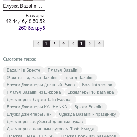
Блузка Bazalini 5084 белый
Размеры:
42,44,46,48,50,52
260 бел.руб
1
1
Смотрите также:
Bazalini в Бресте
Платья Bazalini
Жакеты Пиджаки Bazalini
Бренд Bazalini
Блузки Джемперы Длинный Рукав
Bazalini хлопок
Платья Bazalini из шифона
Джемперы 48 размера
Джемперы и блузки Talia Fashion
Блузки Джемперы KAUHANKA
Брюки Bazalini
Блузки Джемперы Лён
Одежда Bazalini к празднику
Джемперы LadySecret длинный рукав
Джемперы с длинным рукавом Твой Имидж
Одежда TAITA PLUS 58
Одежда больших размеров