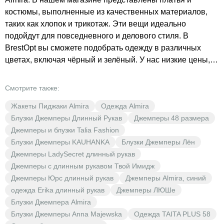
костюмы, выполненные из качественных материалов,
таких как хлопок и трикотаж. Эти вещи идеально
подойдут для повседневного и делового стиля. В
BrestOpt вы сможете подобрать одежду в различных
цветах, включая чёрный и зелёный. У нас низкие цены,
выгода и широкий выбор для каждой модницы.
Порадуйте себя стильной одеждой по доступным ценам!
Смотрите также:
Жакеты Пиджаки Almira
Одежда Almira
Блузки Джемперы Длинный Рукав
Джемперы 48 размера
Джемперы и блузки Talia Fashion
Блузки Джемперы KAUHANKA
Блузки Джемперы Лён
Джемперы LadySecret длинный рукав
Джемперы с длинным рукавом Твой Имидж
Джемперы Юрс длинный рукав
Джемперы Almira, синий
одежда Erika длинный рукав
Джемперы ЛЮШе
Блузки Джемпера Almira
Блузки Джемперы Anna Majewska
Одежда TAITA PLUS 58