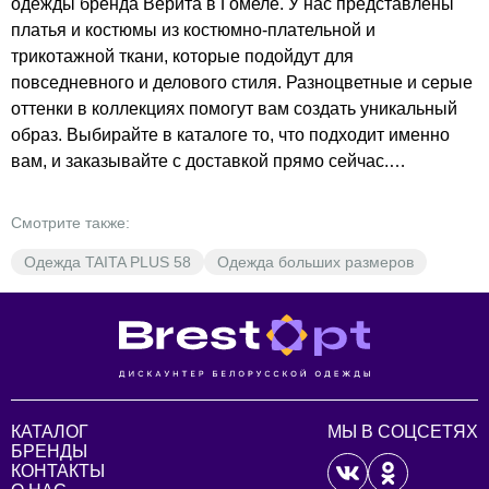
одежды бренда Верита в Гомеле. У нас представлены
платья и костюмы из костюмно-плательной и
трикотажной ткани, которые подойдут для
повседневного и делового стиля. Разноцветные и серые
оттенки в коллекциях помогут вам создать уникальный
образ. Выбирайте в каталоге то, что подходит именно
вам, и заказывайте с доставкой прямо сейчас.
Подберите платье, которое подчеркнёт вашу
индивидуальность, или костюм для деловых встреч. В
Смотрите также:
BrestOpt вы найдёте то, что идеально подойдёт вам по
Одежда TAITA PLUS 58
Одежда больших размеров
стилю и цене. Не упустите возможность обновить свой
гардероб качественной одеждой по доступным ценам.
Оформите заказ уже сегодня и наслаждайтесь
комфортом и стилем от Верита!
КАТАЛОГ
МЫ В СОЦСЕТЯХ
БРЕНДЫ
КОНТАКТЫ