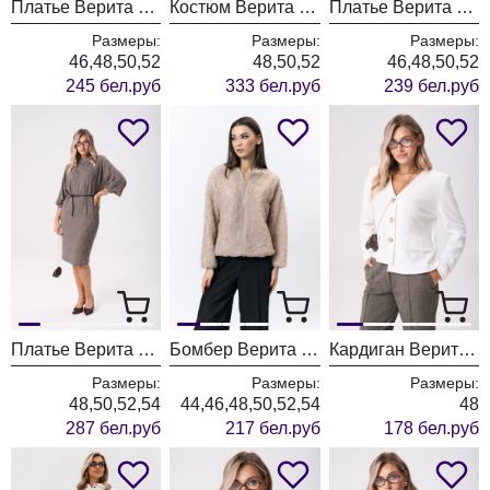
Платье Верита 2419
Костюм Верита 2410 коричневый
Платье Верита 2412
Размеры:
Размеры:
Размеры:
46,48,50,52
48,50,52
46,48,50,52
245 бел.руб
333 бел.руб
239 бел.руб
Платье Верита 2408
Бомбер Верита 2402 бежевый
Кардиган Верита 2410-1
Размеры:
Размеры:
Размеры:
48,50,52,54
44,46,48,50,52,54
48
287 бел.руб
217 бел.руб
178 бел.руб