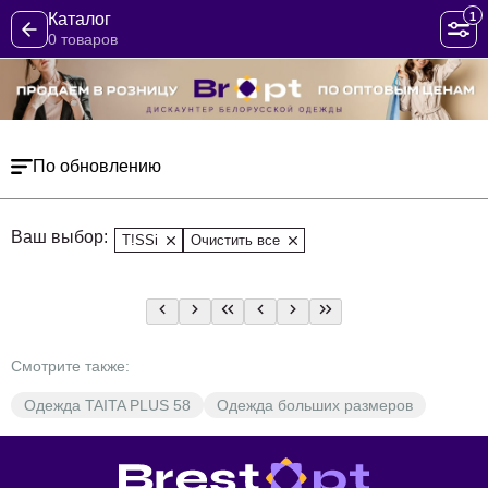
1
Каталог
0 товаров
По обновлению
Ваш выбор:
T!SSi
Очистить все
Смотрите также:
Одежда TAITA PLUS 58
Одежда больших размеров