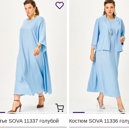
тье SOVA 11337 голубой
Костюм SOVA 11336 гол