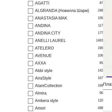
AGATTI
87
ALGRANDA (Новелла Шарм)
248
ANASTASIA MAK
106
ANDINA
117
ANDINA CITY
177
ANELLI LAUREL
1493
ATELERO
190
AVENUE
106
AXXA
85
Abbi style
142
AiraStyle
167
Пла
AlaniCollection
168
Almira
96
Ambera style
120
Amori
498