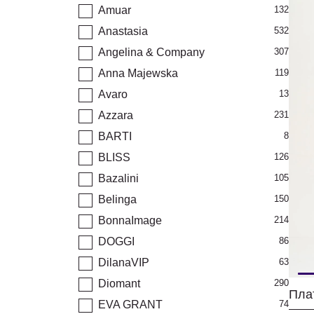
Amuar
132
Anastasia
532
Angelina & Company
307
Anna Majewska
119
Avaro
13
Azzara
231
BARTI
8
BLISS
126
Bazalini
105
Belinga
150
BonnaImage
214
DOGGI
86
DilanaVIP
63
Diomant
290
Пла
EVA GRANT
74