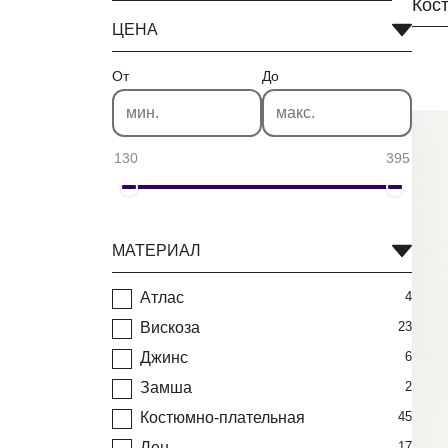
Кос
ЦЕНА
От
До
130
395
МАТЕРИАЛ
Атлас
4
Вискоза
23
Джинс
6
Замша
2
Костюмно-плательная
45
Лен
17