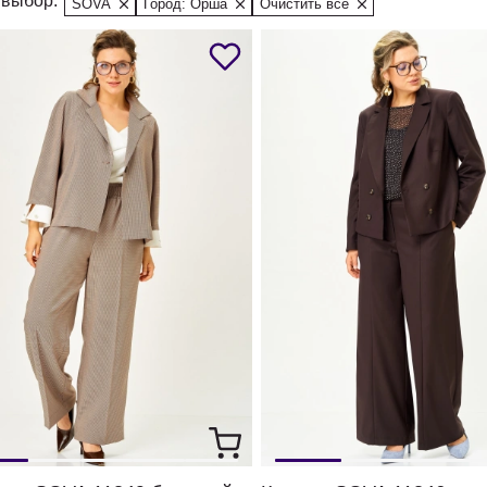
выбор:
SOVA
Город: Орша
Очистить все