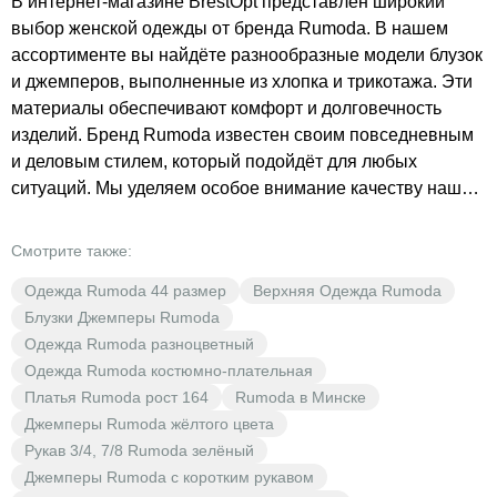
В интернет-магазине BrestOpt представлен широкий
выбор женской одежды от бренда Rumoda. В нашем
ассортименте вы найдёте разнообразные модели блузок
и джемперов, выполненные из хлопка и трикотажа. Эти
материалы обеспечивают комфорт и долговечность
изделий. Бренд Rumoda известен своим повседневным
и деловым стилем, который подойдёт для любых
ситуаций. Мы уделяем особое внимание качеству нашей
одежды, чтобы каждая женщина могла чувствовать себя
уверенно и стильно. В BrestOpt вы найдёте
Смотрите также:
разнообразные цвета, включая яркие и насыщенные
Одежда Rumoda 44 размер
Верхняя Одежда Rumoda
оттенки. Одежда от Rumoda — это не только стиль, но и
Блузки Джемперы Rumoda
доступная цена. Выгодные предложения и низкие цены
Одежда Rumoda разноцветный
позволят вам обновить свой гардероб без ущерба для
Одежда Rumoda костюмно-плательная
бюджета. Блузки и джемперы с рукавом 3/4 и 7/8 — это
Платья Rumoda рост 164
Rumoda в Минске
отличный выбор для создания элегантного образа. Они
Джемперы Rumoda жёлтого цвета
станут незаменимой частью вашего гардероба и помогут
Рукав 3/4, 7/8 Rumoda зелёный
вам выглядеть модно и современно. В BrestOpt вы
Джемперы Rumoda с коротким рукавом
найдёте то, что подчеркнёт вашу индивидуальность и