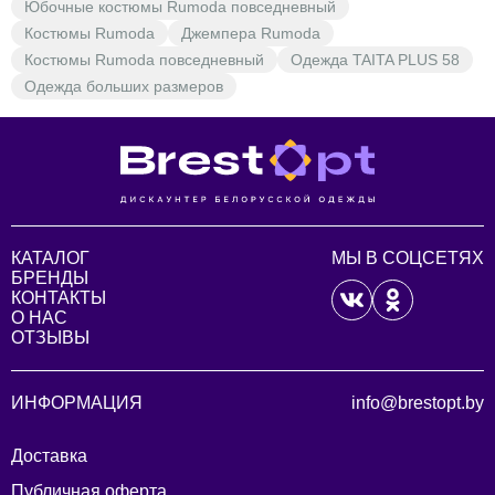
Юбочные костюмы Rumoda повседневный
стиль.
Костюмы Rumoda
Джемпера Rumoda
Костюмы Rumoda повседневный
Одежда TAITA PLUS 58
Одежда больших размеров
КАТАЛОГ
МЫ В СОЦСЕТЯХ
БРЕНДЫ
КОНТАКТЫ
О НАС
ОТЗЫВЫ
ИНФОРМАЦИЯ
info@brestopt.by
Доставка
Публичная оферта