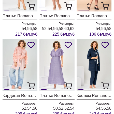
Платье Romanovich Style 1-2851 сине-белый
Платье Romanovich Style 1-2371 пудровый
Платье Romanovich Style 1-1831 горчица
Размеры:
Размеры:
Размеры:
54,56,58
52,54,56,58,60,62
54,56,58
217 бел.руб
225 бел.руб
186 бел.руб
Кардиган Romanovich Style 5-2940 персиковый
Платье Romanovich Style 1-2925 лавандовый
Костюм Romanovich Style 3-2161 синий
Размеры:
Размеры:
Размеры:
52,54,56
50,52,52,54
54,56,58
209 бел.руб
209 бел.руб
242 бел.руб