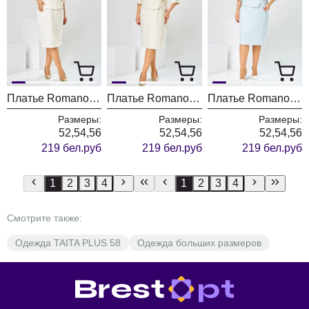
Платье Romanovich Style 1-2537 молочный/штрихи
Платье Romanovich Style 1-2537 молочный/листики
Платье Romanovich Style 1-2537 голубой-1
Размеры:
Размеры:
Размеры:
52,54,56
52,54,56
52,54,56
219 бел.руб
219 бел.руб
219 бел.руб
1
2
3
4
1
2
3
4
Смотрите также:
Одежда TAITA PLUS 58
Одежда больших размеров