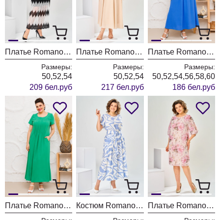
Платье Romanovich Style 1-2921 чёрно-белый
Платье Romanovich Style 1-2898 бежевый
Платье Romanovich Style 1-1826 джинс
Размеры:
Размеры:
Размеры:
50,52,54
50,52,54
50,52,54,56,58,60
209 бел.руб
217 бел.руб
186 бел.руб
Платье Romanovich Style 1-1826 молодая зелень
Костюм Romanovich Style 2-2704 бело-голубой
Платье Romanovich Style 1-2792 персиковый