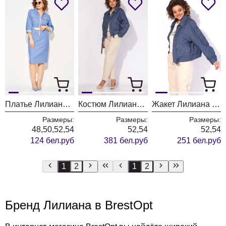
Платье Лилиана 1416Н голубой
Костюм Лилиана 1522-1507 синий + экрю
Жакет Лилиана 1522 синий
Размеры:
Размеры:
Размеры:
48,50,52,54
52,54
52,54
124 бел.руб
381 бел.руб
251 бел.руб
1
2
1
2
Бренд Лилиана в BrestOpt