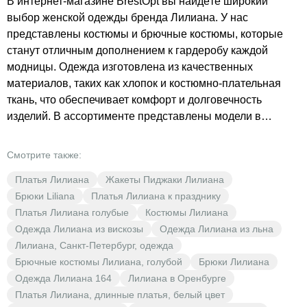
В интернет-магазине BrestOpt вы найдёте широкий
выбор женской одежды бренда Лилиана. У нас
представлены костюмы и брючные костюмы, которые
станут отличным дополнением к гардеробу каждой
модницы. Одежда изготовлена из качественных
материалов, таких как хлопок и костюмно-плательная
ткань, что обеспечивает комфорт и долговечность
изделий. В ассортименте представлены модели в
повседневном и деловом стиле, что позволяет
подобрать идеальный наряд для любого случая.
Смотрите также:
Разнообразие цветов, включая чёрный и другие
Платья Лилиана
Жакеты Пиджаки Лилиана
насыщенные оттенки, делает одежду Лилиана
Брюки Liliana
Платья Лилиана к празднику
универсальной и стильной. В BrestOpt вы найдёте
Платья Лилиана голубые
Костюмы Лилиана
женскую одежду по низким ценам, которая подчеркнёт
Одежда Лилиана из вискозы
Одежда Лилиана из льна
вашу индивидуальность и станет отличным вложением в
Лилиана, Санкт-Петербург, одежда
ваш гардероб. Не упустите возможность обновить свой
Брючные костюмы Лилиана, голубой
Брюки Лилиана
образ с помощью одежды от Лилиана!
Одежда Лилиана 164
Лилиана в Оренбурге
Платья Лилиана, длинные платья, белый цвет