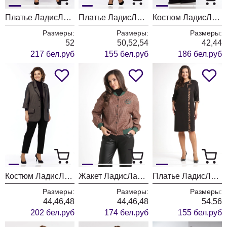
Платье ЛадисЛайн 1548 темный изумруд
Платье ЛадисЛайн 1540 клетка
Костюм ЛадисЛайн 1537 леопард+черный
Размеры:
Размеры:
Размеры:
52
50,52,54
42,44
217 бел.руб
155 бел.руб
186 бел.руб
Костюм ЛадисЛайн 1533 темно серый+черный
Жакет ЛадисЛайн 1527 клетка
Платье ЛадисЛайн 1525 черный -лео
Размеры:
Размеры:
Размеры:
44,46,48
44,46,48
54,56
202 бел.руб
174 бел.руб
155 бел.руб