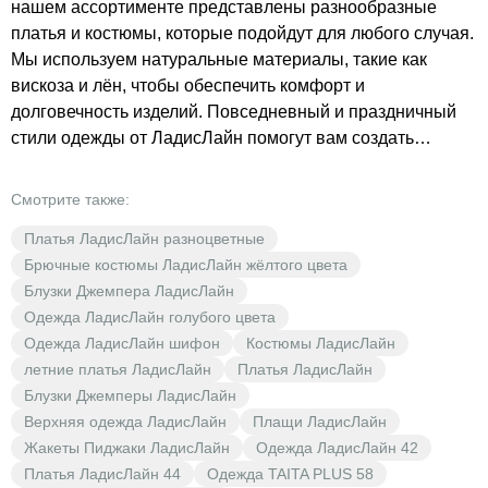
нашем ассортименте представлены разнообразные
платья и костюмы, которые подойдут для любого случая.
Мы используем натуральные материалы, такие как
вискоза и лён, чтобы обеспечить комфорт и
долговечность изделий. Повседневный и праздничный
стили одежды от ЛадисЛайн помогут вам создать
неповторимый образ. Разнообразие цветов, включая
зелёный, позволяет каждой женщине найти что-то по
Смотрите также:
своему вкусу. В BrestOpt вы найдёте женскую одежду по
Платья ЛадисЛайн разноцветные
доступным ценам, которые приятно удивят вас.
Брючные костюмы ЛадисЛайн жёлтого цвета
Откройте для себя мир моды с брендом ЛадисЛайн!
Блузки Джемпера ЛадисЛайн
Одежда ЛадисЛайн голубого цвета
Одежда ЛадисЛайн шифон
Костюмы ЛадисЛайн
летние платья ЛадисЛайн
Платья ЛадисЛайн
Блузки Джемперы ЛадисЛайн
Верхняя одежда ЛадисЛайн
Плащи ЛадисЛайн
Жакеты Пиджаки ЛадисЛайн
Одежда ЛадисЛайн 42
Платья ЛадисЛайн 44
Одежда TAITA PLUS 58