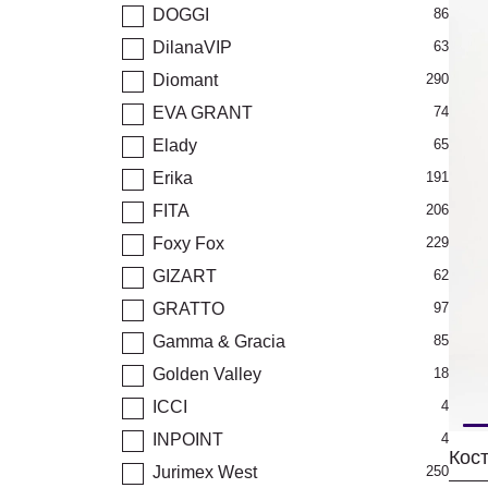
DOGGI
86
DilanaVIP
63
Diomant
290
EVA GRANT
74
Elady
65
Erika
191
FITA
206
Foxy Fox
229
GIZART
62
GRATTO
97
Gamma & Gracia
85
Golden Valley
18
ICCI
4
INPOINT
4
Кост
Jurimex West
250