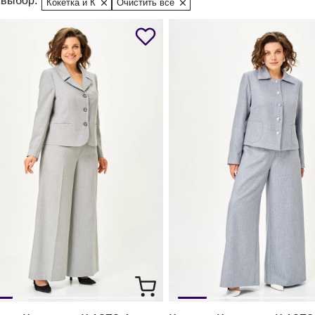
выбор:
Кокетка и К
Очистить все