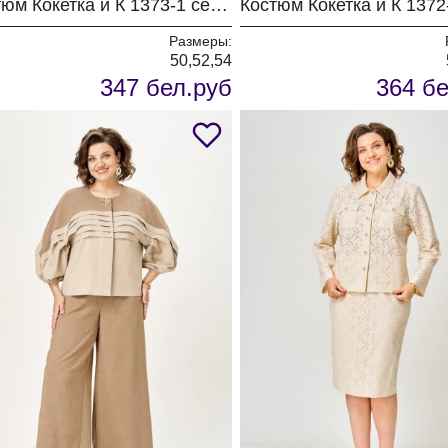
Костюм Кокетка и К 1373-1 серый
Размеры:
50,52,54
347 бел.руб
364 бе