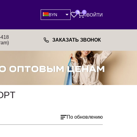
0
0
ВОЙТИ
BYN
0
-418
ЗАКАЗАТЬ ЗВОНОК
ram)
OPT
По обновлению