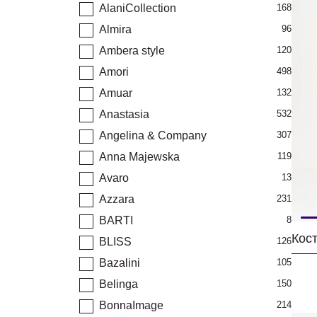
AlaniCollection
168
Almira
96
Ambera style
120
Amori
498
Amuar
132
Anastasia
532
Angelina & Company
307
Anna Majewska
119
Avaro
13
Azzara
231
BARTI
8
Кост
BLISS
126
Bazalini
105
Belinga
150
BonnaImage
214