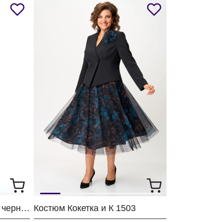
Костюм Кокетка и К 1309 черный+бежевый
Костюм Кокетка и К 1503