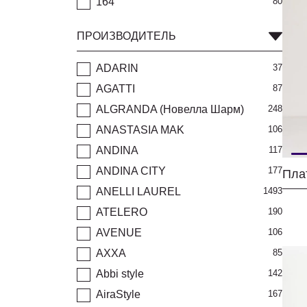
164
80
ПРОИЗВОДИТЕЛЬ
ADARIN
37
AGATTI
87
ALGRANDA (Новелла Шарм)
248
ANASTASIA MAK
106
ANDINA
117
ANDINA CITY
177
Плат
ANELLI LAUREL
1493
ATELERO
190
AVENUE
106
AXXA
85
Abbi style
142
AiraStyle
167