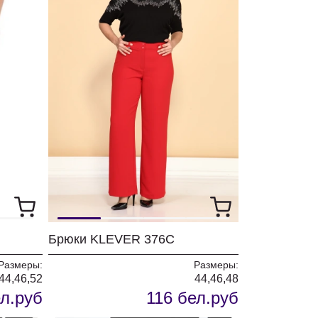
Брюки KLEVER 376С
Размеры:
Размеры:
44,46,52
44,46,48
ел.руб
116 бел.руб