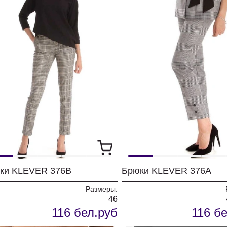
ки KLEVER 376В
Брюки KLEVER 376А
Размеры:
46
116 бел.руб
116 б