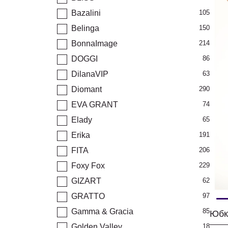
Bazalini
105
Belinga
150
BonnaImage
214
DOGGI
86
DilanaVIP
63
Diomant
290
EVA GRANT
74
Elady
65
Erika
191
FITA
206
Foxy Fox
229
GIZART
62
GRATTO
97
Gamma & Gracia
85
Юбк
Golden Valley
18