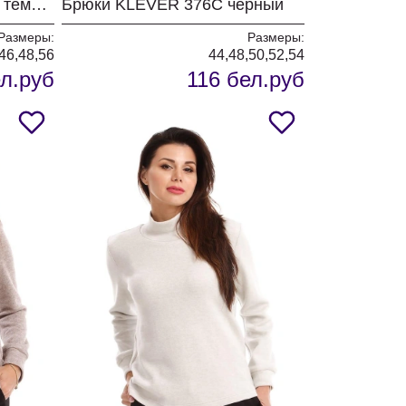
Брюки KLEVER 375 хаки темный
Брюки KLEVER 376С черный
Размеры:
Размеры:
46,48,56
44,48,50,52,54
ел.руб
116 бел.руб