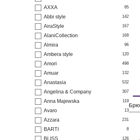
AXXA
85
Abbi style
142
AiraStyle
167
AlaniCollection
168
Almira
96
Ambera style
120
Amori
498
Amuar
132
Anastasia
532
Angelina & Company
307
Anna Majewska
119
Брю
Avaro
13
Azzara
231
BARTI
8
BLISS
126