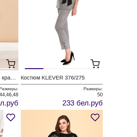
Костюм KLEVER 376/275 красный с черным.
Костюм KLEVER 376/275
Размеры:
Размеры:
44,46,48
50
л.руб
233 бел.руб