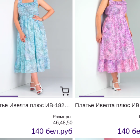
Платье Ивелта плюс ИВ-1826 бирюза
Размеры:
46,48,50
140 бел.руб
140 бе