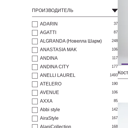
ПРОИЗВОДИТЕЛЬ
ADARIN
37
AGATTI
87
ALGRANDA (Новелла Шарм)
248
ANASTASIA MAK
106
ANDINA
117
ANDINA CITY
177
ANELLI LAUREL
1493
ATELERO
190
AVENUE
106
AXXA
85
Abbi style
142
AiraStyle
167
AlaniCollection
168