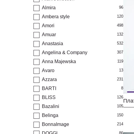
Almira
96
Ambera style
120
Amori
498
Amuar
132
Anastasia
532
Angelina & Company
307
Anna Majewska
119
Avaro
13
Azzara
231
BARTI
8
BLISS
126
Bazalini
105
Belinga
150
BonnaImage
214
DOGGI
86