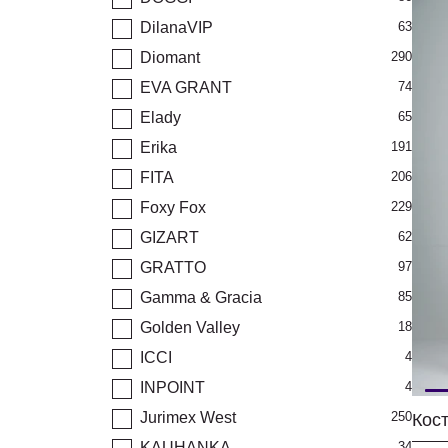
DilanaVIP
63
Diomant
290
EVA GRANT
74
Elady
65
Erika
191
FITA
206
Foxy Fox
229
GIZART
62
GRATTO
97
Gamma & Gracia
85
Golden Valley
18
ICCI
4
INPOINT
4
Jurimex West
250
KAUHANKA
34