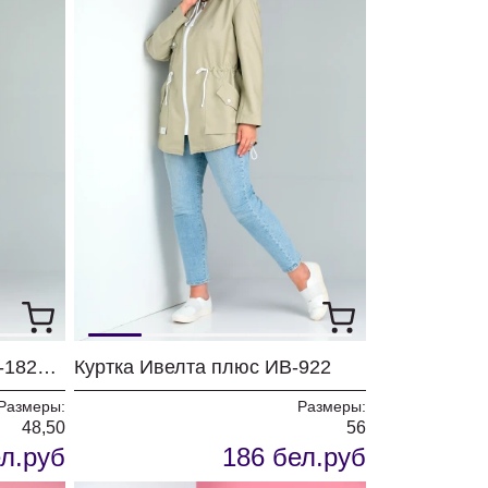
Платье Ивелта плюс ИВ-1826 розовый
Куртка Ивелта плюс ИВ-922
Размеры:
Размеры:
48,50
56
л.руб
186 бел.руб