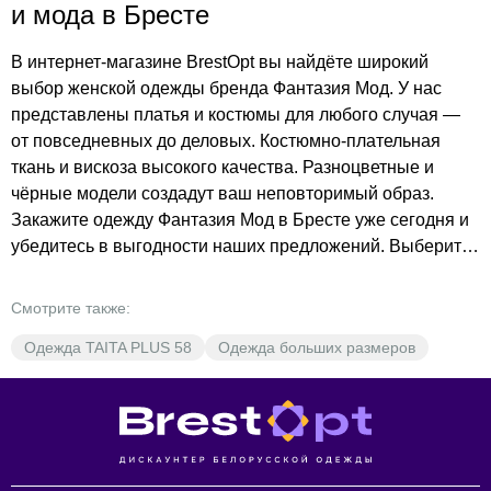
и мода в Бресте
В интернет-магазине BrestOpt вы найдёте широкий
выбор женской одежды бренда Фантазия Мод. У нас
представлены платья и костюмы для любого случая —
от повседневных до деловых. Костюмно-плательная
ткань и вискоза высокого качества. Разноцветные и
чёрные модели создадут ваш неповторимый образ.
Закажите одежду Фантазия Мод в Бресте уже сегодня и
убедитесь в выгодности наших предложений. Выберите
в каталоге то, что подчеркнёт вашу индивидуальность,
оформите заказ и добавьте понравившиеся модели в
Смотрите также:
корзину. Подберите платье, которое идеально подойдёт
Одежда TAITA PLUS 58
Одежда больших размеров
именно вам, и наслаждайтесь качеством по доступным
ценам.