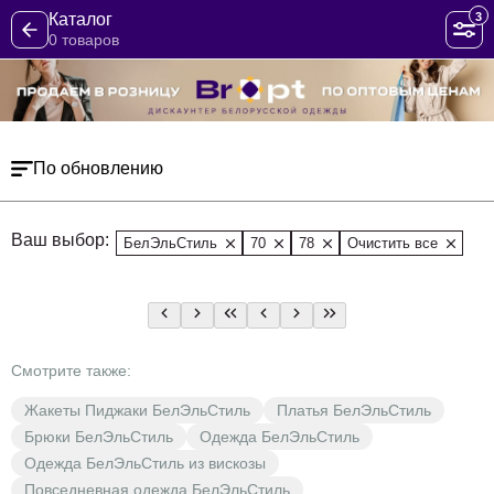
3
Каталог
0 товаров
По обновлению
Ваш выбор:
БелЭльСтиль
70
78
Очистить все
Смотрите также:
Жакеты Пиджаки БелЭльСтиль
Платья БелЭльСтиль
Брюки БелЭльСтиль
Одежда БелЭльСтиль
Одежда БелЭльСтиль из вискозы
Повседневная одежда БелЭльСтиль