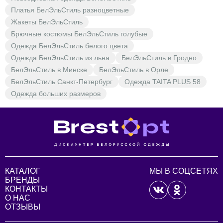
Платья БелЭльСтиль разноцветные
Жакеты БелЭльСтиль
Брючные костюмы БелЭльСтиль голубые
Одежда БелЭльСтиль белого цвета
Одежда БелЭльСтиль из льна
БелЭльСтиль в Гродно
БелЭльСтиль в Минске
БелЭльСтиль в Орле
БелЭльСтиль Санкт-Петербург
Одежда TAITA PLUS 58
Одежда больших размеров
КАТАЛОГ
МЫ В СОЦСЕТЯХ
БРЕНДЫ
КОНТАКТЫ
О НАС
ОТЗЫВЫ