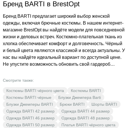
Бренд BARTI в BrestOpt
Бренд BARTI предлагает широкий выбор женской
одежды, включая брючные костюмы. В нашем интернет-
магазине BrestOpt вы найдёте модели для повседневной
жизни и деловых встреч. Костюмно-плательная ткань из
хлопка обеспечивает комфорт и долговечность. Чёрный
и белый цвета являются классикой и всегда актуальны. У
нас вы найдёте идеальный вариант по доступной цене.
Не упустите возможность обновить свой гардероб
качественной одеждой от бренда BARTI.
Смотрите также:
Костюмы BARTI чёрного цвета
Костюмы BARTI
Костюмы BARTI чёрные
Блузки Джемпера Barti
Блузки Джемперы BARTI
Брюки BARTI
Шорты BARTI
Одежда BARTI 42 размер
Одежда BARTI 44 размер
Одежда BARTI 46 размер
Одежда BARTI 48 размер
Одежда BARTI 50 размер
Платья BARTI чёрного цвета