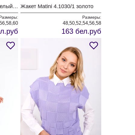
Комплект Matini 1.1824 белый+черный
Жакет Matini 4.1030/1 золото
Размеры:
Размеры:
56,58,60
48,50,52,54,56,58
л.руб
163 бел.руб