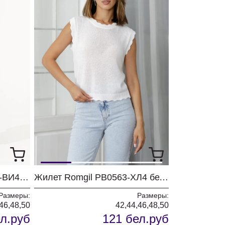
Сарафан Romgil РТ0143-ВИ4 молочный + светлый хаки + черный
Жилет Romgil РВ0563-ХЛ4 белый
Размеры:
Размеры:
46,48,50
42,44,46,48,50
л.руб
121 бел.руб