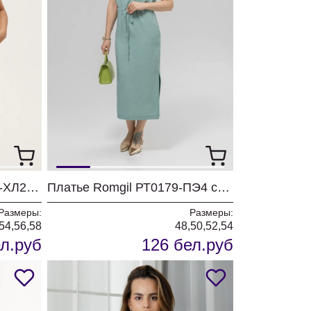
Джемпер Romgil РВ0260-ХЛ2 белый
Платье Romgil РТ0179-ПЭ4 светлая полынь
Размеры:
Размеры:
54,56,58
48,50,52,54
л.руб
126 бел.руб