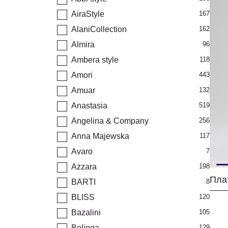
AiraStyle
167
AlaniCollection
162
Almira
96
Ambera style
118
Amori
443
Amuar
132
Anastasia
519
Angelina & Company
256
Anna Majewska
117
Avaro
7
Azzara
198
BARTI
8
BLISS
120
Bazalini
105
Belinga
129