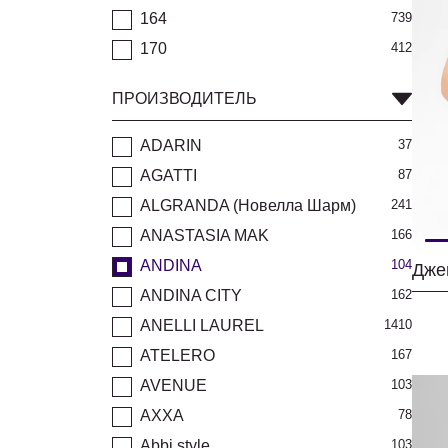
164
739
170
412
ПРОИЗВОДИТЕЛЬ
ADARIN
37
AGATTI
87
ALGRANDA (Новелла Шарм)
241
ANASTASIA MAK
166
ANDINA
104
ANDINA CITY
162
ANELLI LAUREL
1410
ATELERO
167
AVENUE
103
AXXA
78
Abbi style
103