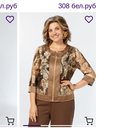
л.руб
308 бел.руб