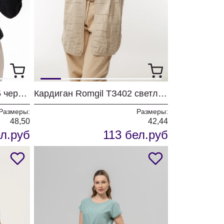
Джемпер Romgil ТЗ476-5 черный
Кардиган Romgil ТЗ402 светло-бежевый
Размеры:
Размеры:
48,50
42,44
л.руб
113 бел.руб