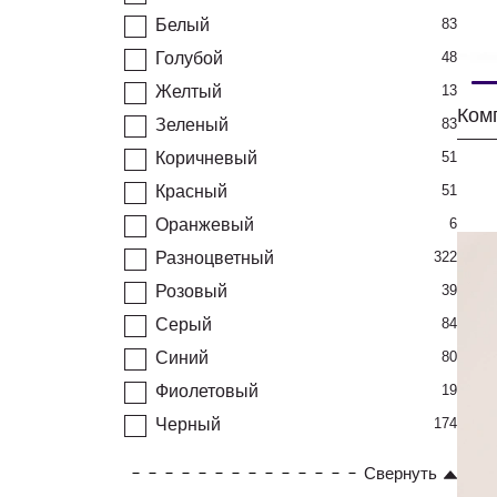
Белый
83
Голубой
48
Желтый
13
Комп
Зеленый
83
Коричневый
51
Красный
51
Оранжевый
6
Разноцветный
322
Розовый
39
Серый
84
Синий
80
Фиолетовый
19
Черный
174
Свернуть