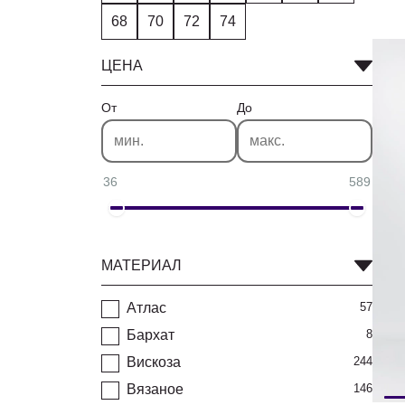
68
70
72
74
ЦЕНА
От
До
36
589
МАТЕРИАЛ
Атлас
57
Бархат
8
Вискоза
244
Вязаное
146