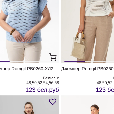
Джемпер Romgil РВ0260-ХЛ2 бледно-голубой
Размеры:
48,50,52,54,56,58
48,50,52,
123 бел.руб
123 бе