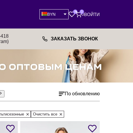
0
0
ВОЙТИ
BYN
0
-418
ЗАКАЗАТЬ ЗВОНОК
ram)
По обновлению
льтисезонные
Очистить все