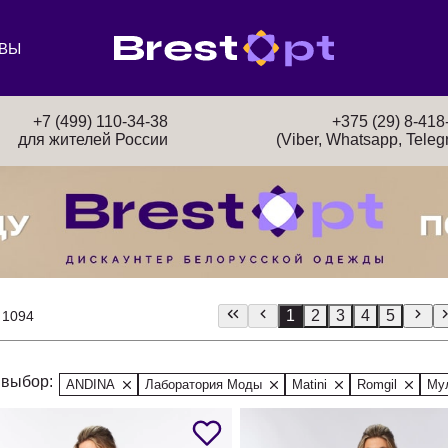
ВЫ
+7 (499) 110-34-38
+375 (29) 8-418
для жителей России
(Viber, Whatsapp, Teleg
1
2
3
4
5
 1094
выбор:
ANDINA
Лаборатория Моды
Matini
Romgil
Му