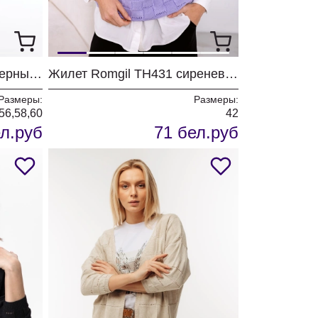
Комплект Matini 1.1822 черный+полоска
Жилет Romgil ТН431 сиреневая
Размеры:
Размеры:
56,58,60
42
л.руб
71 бел.руб