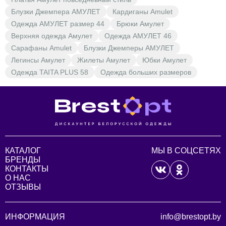
Блузки Джемпера АМУЛЕТ
Кардиганы Amulet
Одежда АМУЛЕТ размер 44
Брюки Амулет
Верхняя одежда Амулет
Одежда АМУЛЕТ 46
Сарафаны Amulet
Блузки Джемперы АМУЛЕТ
Легинсы Амулет
Жилеты Амулет
Юбки Амулет
Одежда TAITA PLUS 58
Одежда больших размеров
КАТАЛОГ
МЫ В СОЦСЕТЯХ
БРЕНДЫ
КОНТАКТЫ
О НАС
ОТЗЫВЫ
ИНФОРМАЦИЯ
info@brestopt.by