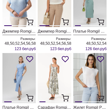
Джемпер Romgil РВ0260-ХЛ2 бледно-голубой
Джемпер Romgil РВ0260-ХЛ2 белый
Платье Romgil РТ0179-ПЭ4 светлая полынь
Размеры:
Размеры:
Размеры:
48,50,52,54,56,58
48,50,52,54,56,58
48,50,52,54
123 бел.руб
123 бел.руб
126 бел.руб
Платье Romgil РТ0179-ПЭ4 голубой
Сарафан Romgil РТ0143-ВИ4 молочный + светлый хаки + черный
Жилет Romgil РВ0563-ХЛ4 белый