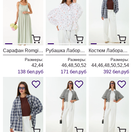
Сарафан Romgil РТ0140-ВИ4 молочный + светлый хаки + нежно-голубой
Рубашка Лаборатория Моды 1628 губки
Костюм Лаборатория Моды К1440146 синяя клетка
Размеры:
Размеры:
Размеры:
42,44
46,48,50,52
44,46,48,50,52,54
138 бел.руб
171 бел.руб
392 бел.руб