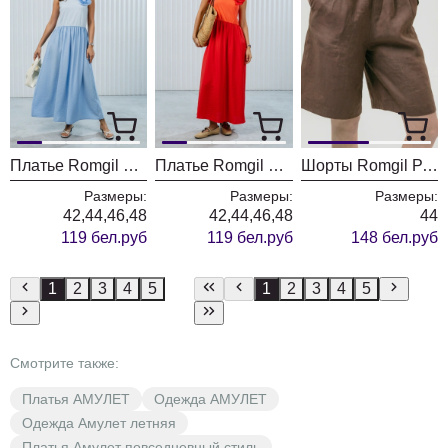
Платье Romgil РТ0129-ХЛ4 небесно-голубой
Платье Romgil РТ0129-ХЛ4 кораллово-красный
Шорты Romgil РТ0173-ЛВ4 шоколадный
Размеры:
Размеры:
Размеры:
42,44,46,48
42,44,46,48
44
119 бел.руб
119 бел.руб
148 бел.руб
1
2
3
4
5
1
2
3
4
5
Смотрите также:
Платья АМУЛЕТ
Одежда АМУЛЕТ
Одежда Амулет летняя
Платья Амулет повседневный стиль