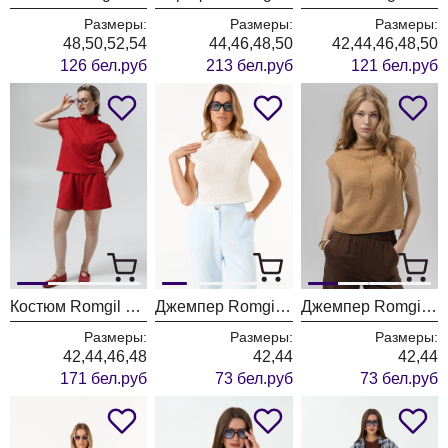
Размеры:
Размеры:
Размеры:
48,50,52,54
44,46,48,50
42,44,46,48,50
126 бел.руб
213 бел.руб
121 бел.руб
Костюм Romgil РП0141-ХЛ4 красный
Джемпер Romgil РВ0400-АК4 белый
Джемпер Romgil РВ0400-АК4 кэмел
Размеры:
Размеры:
Размеры:
42,44,46,48
42,44
42,44
171 бел.руб
73 бел.руб
73 бел.руб