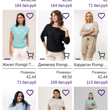
44,46,48
46,48
42
164 бел.руб
164 бел.руб
71 бел.руб
Жилет Romgil ТН431/бирюзовый
Джемпер Romgil ТЗ476-5 черный
Кардиган Romgil ТЗ402 светло-бежевый
Размеры:
Размеры:
Размеры:
42,44
48,50
42,44
71 бел.руб
109 бел.руб
113 бел.руб