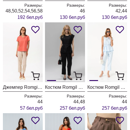
Размеры:
Размеры:
Размеры:
48,50,52,54,56,58
46
42,44
192 бел.руб
130 бел.руб
130 бел.руб
Джемпер Romgil РП0124-ХЛ4 кораллово-красный
Костюм Romgil РТ0145-ЛВ4 черный
Костюм Romgil РТ0145-ЛВ4 нежный голубой
Размеры:
Размеры:
Размеры:
44
44,48
44
57 бел.руб
257 бел.руб
257 бел.руб