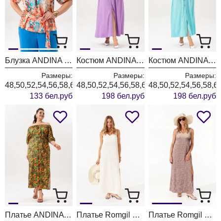
Блузка ANDINA 127 принт цветы
Костюм ANDINA 977 молочный+сирень
Костюм ANDINA 976 молочный+бирюза
Размеры:
Размеры:
Размеры:
48,50,52,54,56,58,60,62,64
48,50,52,54,56,58,60
48,50,52,54,56,58,6
133 бел.руб
198 бел.руб
198 бел.руб
Платье ANDINA 838 принт мандарин
Платье Romgil РП0221-ХЛ4 молочный
Платье Romgil РП0221-ХЛ4 тауп