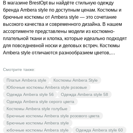
В магазине BrestOpt вы найдёте стильную одежду
бренда Ambera style по доступным ценам. Костюмы и
брючные костюмы от Ambera style — это сочетание
высокого качества и современного дизайна. В нашем
ассортименте представлены модели из костюмно-
плательной ткани и хлопка, которые идеально подходят
для повседневной носки и деловых встреч. Костюмы
Ambera style отличаются разнообразием цветов,
включая коричневый и голубой, что позволяет каждой
женщине подобрать идеальный образ для любого
Смотрите также:
случая. Выгодные цены и широкий выбор — всё это
Платья Ambera style
Костюмы Ambera Style
делает покупки в BrestOpt особенно приятными.
Юбочные костюмы Ambera style розовые
Выбирая одежду бренда Ambera style, вы инвестируете
Одежда Ambera style 56
Одежда Ambera style 58
в свой стиль и комфорт, не переплачивая. Откройте для
Одежда Ambera style серого цвета
себя мир моды с BrestOpt!
Костюмы Ambera style голубые
Брючные костюмы Ambera style розового цвета
Брючные костюмы Ambera style
юбочные костюмы Ambera style
Одежда Ambera style 60